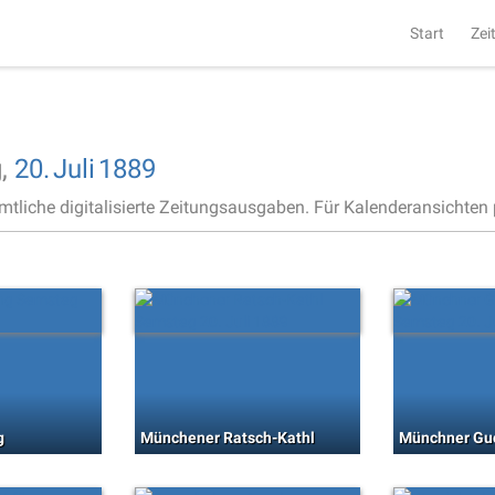
Start
Zei
,
20.
Juli
1889
ämtliche digitalisierte Zeitungsausgaben. Für Kalenderansichten p
g
Münchener Ratsch-Kathl
Münchner Gu