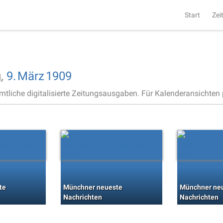
Start
Zei
g,
9.
März
1909
ämtliche digitalisierte Zeitungsausgaben. Für Kalenderansichten p
te
Münchner neueste
Münchner ne
Nachrichten
Nachrichten