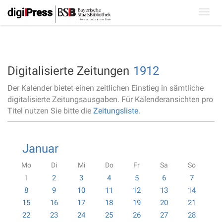
Toggl
navig
Digitalisierte Zeitungen
1912
Der Kalender bietet einen zeitlichen Einstieg in sämtliche
digitalisierte Zeitungsausgaben. Für Kalenderansichten pro
Titel nutzen Sie bitte die
Zeitungsliste
.
Januar
Mo
Di
Mi
Do
Fr
Sa
So
1
2
3
4
5
6
7
8
9
10
11
12
13
14
15
16
17
18
19
20
21
22
23
24
25
26
27
28