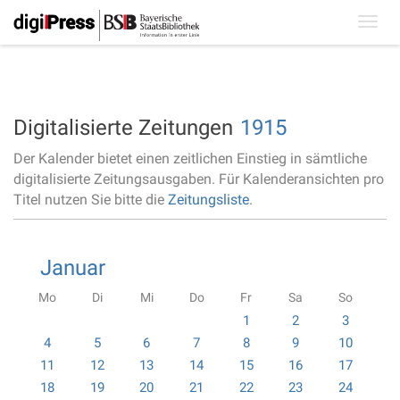
Toggl
navig
Digitalisierte Zeitungen
1915
Der Kalender bietet einen zeitlichen Einstieg in sämtliche
digitalisierte Zeitungsausgaben. Für Kalenderansichten pro
Titel nutzen Sie bitte die
Zeitungsliste
.
Januar
Mo
Di
Mi
Do
Fr
Sa
So
1
2
3
4
5
6
7
8
9
10
11
12
13
14
15
16
17
18
19
20
21
22
23
24