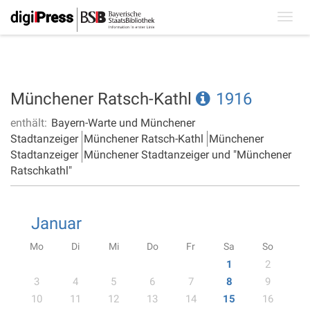
Toggl
navig
Münchener Ratsch-Kathl
1916
enthält:
Bayern-Warte und Münchener
Stadtanzeiger
Münchener Ratsch-Kathl
Münchener
Stadtanzeiger
Münchener Stadtanzeiger und "Münchener
Ratschkathl"
Januar
Mo
Di
Mi
Do
Fr
Sa
So
1
2
3
4
5
6
7
8
9
10
11
12
13
14
15
16