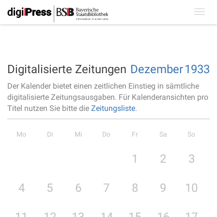
Toggl
navig
Digitalisierte Zeitungen
Dezember
1933
Der Kalender bietet einen zeitlichen Einstieg in sämtliche
digitalisierte Zeitungsausgaben. Für Kalenderansichten pro
Titel nutzen Sie bitte die
Zeitungsliste
.
Mo
Di
Mi
Do
Fr
Sa
So
1
2
3
4
5
6
7
8
9
10