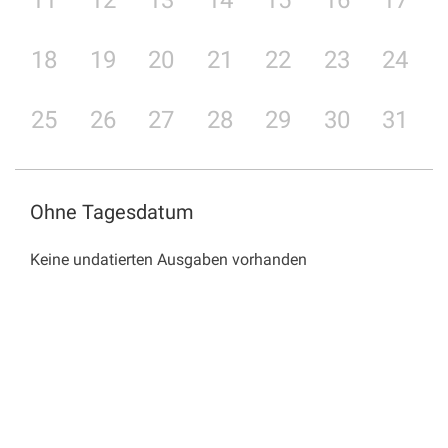
11
12
13
14
15
16
17
18
19
20
21
22
23
24
25
26
27
28
29
30
31
Ohne Tagesdatum
Keine undatierten Ausgaben vorhanden