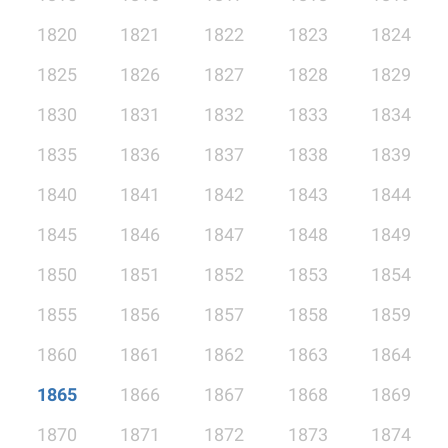
1820
1821
1822
1823
1824
1825
1826
1827
1828
1829
1830
1831
1832
1833
1834
1835
1836
1837
1838
1839
1840
1841
1842
1843
1844
1845
1846
1847
1848
1849
1850
1851
1852
1853
1854
1855
1856
1857
1858
1859
1860
1861
1862
1863
1864
1865
1866
1867
1868
1869
1870
1871
1872
1873
1874