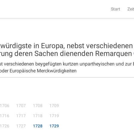
Start
Zei
würdigste in Europa, nebst verschiedenen
terung deren Sachen dienenden Remarquen
bst verschiedenen beygefügten kurtzen unpartheyischen und zur
oder Europäische Merckwürdigkeiten
1706
1707
1708
1709
1716
1717
1718
1719
1726
1727
1728
1729