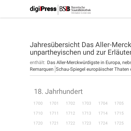
Jahresübersicht Das Aller-Merck
unpartheyischen und zur Erläu
enthält:
Das Aller-Merckwürdigste in Europa, ne
Remarquen
Schau-Spiegel europäischer Thaten 
18. Jahrhundert
1700
1701
1702
1703
1704
1705
1710
1711
1712
1713
1714
1715
1720
1721
1722
1723
1724
1725