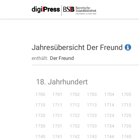
Jahresübersicht Der Freund
enthält:
Der Freund
18. Jahrhundert
1700
1701
1702
1703
1704
1705
1710
1711
1712
1713
1714
1715
1720
1721
1722
1723
1724
1725
1730
1731
1732
1733
1734
1735
1740
1741
1742
1743
1744
1745