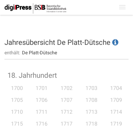
Toggl
navig
Jahresübersicht De Platt-Dütsche
enthält:
De Platt-Dütsche
18. Jahrhundert
1700
1701
1702
1703
1704
1705
1706
1707
1708
1709
1710
1711
1712
1713
1714
1715
1716
1717
1718
1719