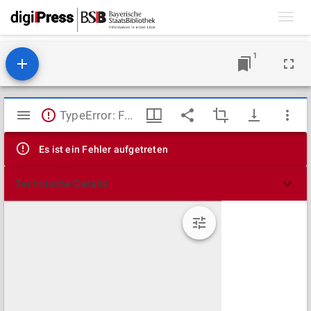
Toggl
navig
1
Mirador
TypeError: Failed to fetch
Viewer
Es ist ein Fehler aufgetreten
Technische Details