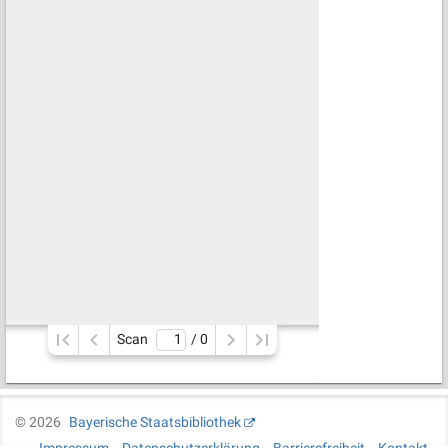
Scan
/ 
0
©
2026
Bayerische Staatsbibliothek
Impressum
Datenschutzerklärung
Barrierefreiheit
Kontakt