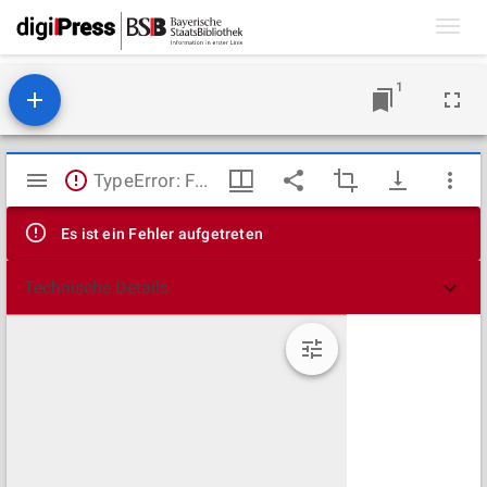
Toggl
navig
1
Mirador
TypeError: Failed to fetch
Viewer
Es ist ein Fehler aufgetreten
Technische Details