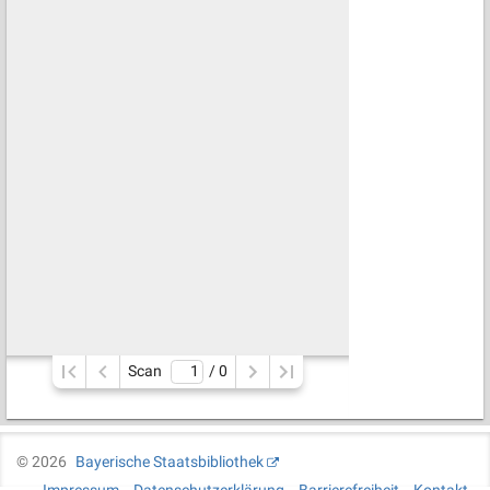
Scan
/ 
0
©
2026
Bayerische Staatsbibliothek
Impressum
Datenschutzerklärung
Barrierefreiheit
Kontakt