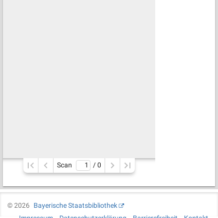
Scan
/ 
0
©
2026
Bayerische Staatsbibliothek
Impressum
Datenschutzerklärung
Barrierefreiheit
Kontakt