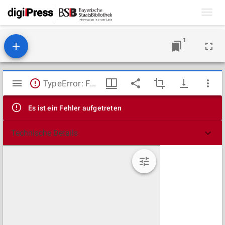
Toggl
navig
1
Mirador
TypeError: Failed to fetch
Viewer
Es ist ein Fehler aufgetreten
Technische Details