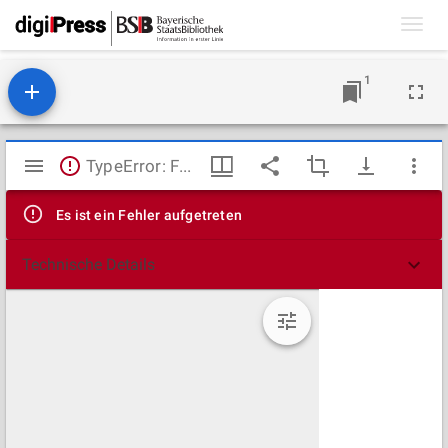
Toggl
navig
1
Mirador
TypeError: Failed to fetch
Viewer
Es ist ein Fehler aufgetreten
Technische Details