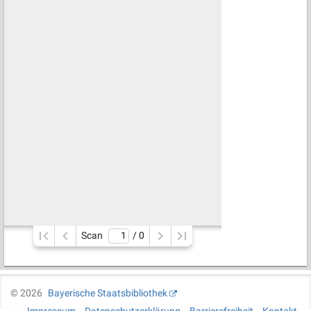
Scan
/ 
0
©
2026
Bayerische Staatsbibliothek
Impressum
Datenschutzerklärung
Barrierefreiheit
Kontakt