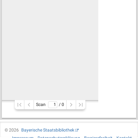
Scan
/ 
0
©
2026
Bayerische Staatsbibliothek
Impressum
Datenschutzerklärung
Barrierefreiheit
Kontakt