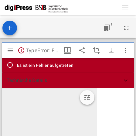
Toggl
navig
1
Mirador
TypeError: Failed to fetch
Viewer
Es ist ein Fehler aufgetreten
Technische Details