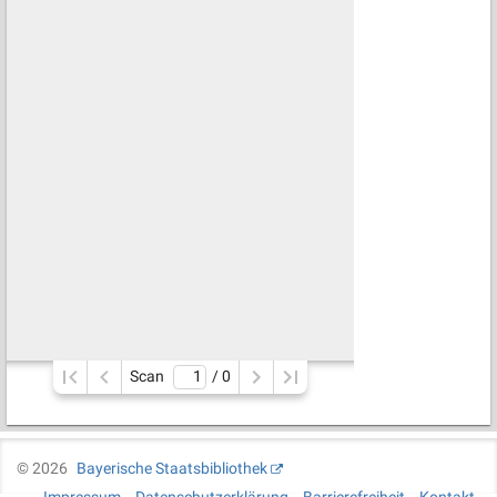
Scan
/ 
0
©
2026
Bayerische Staatsbibliothek
Impressum
Datenschutzerklärung
Barrierefreiheit
Kontakt