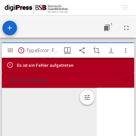
Toggl
navig
1
Mirador
TypeError: Failed to fetch
Viewer
Es ist ein Fehler aufgetreten
Technische Details