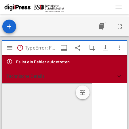
Toggl
navig
1
Mirador
TypeError: Failed to fetch
Viewer
Es ist ein Fehler aufgetreten
Technische Details