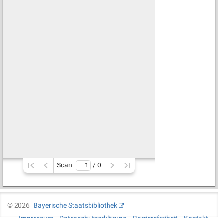
Scan
/ 
0
©
2026
Bayerische Staatsbibliothek
Impressum
Datenschutzerklärung
Barrierefreiheit
Kontakt