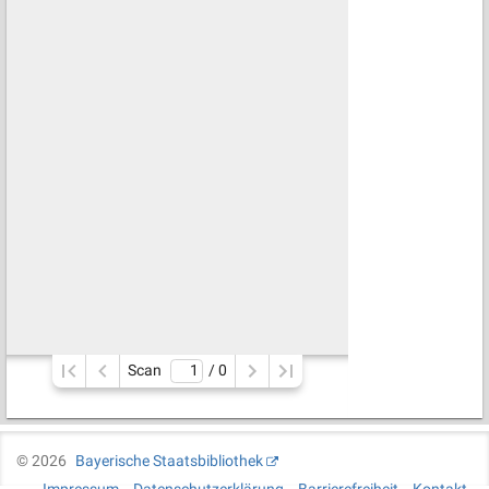
Scan
/ 
0
©
2026
Bayerische Staatsbibliothek
Impressum
Datenschutzerklärung
Barrierefreiheit
Kontakt