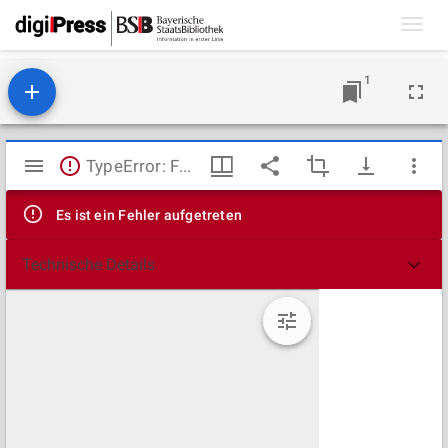
Toggl
navig
1
Mirador
TypeError: Failed to fetch
Viewer
Es ist ein Fehler aufgetreten
Technische Details