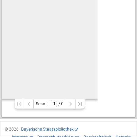
Scan
/ 
0
©
2026
Bayerische Staatsbibliothek
Impressum
Datenschutzerklärung
Barrierefreiheit
Kontakt