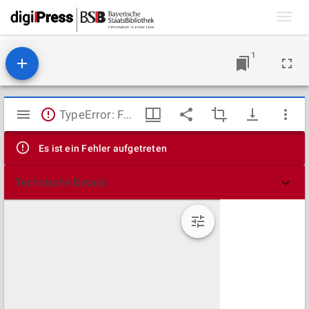
Toggl
navig
1
Mirador
TypeError: Failed to fetch
Viewer
Es ist ein Fehler aufgetreten
Technische Details