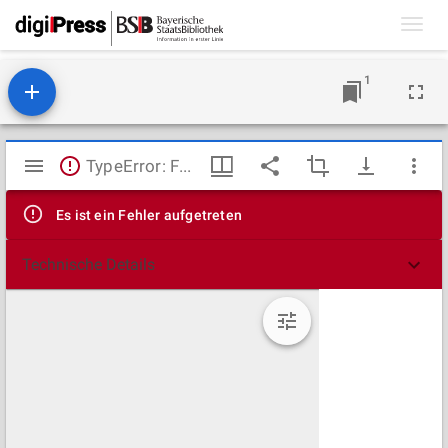
Toggl
navig
1
Mirador
TypeError: Failed to fetch
Viewer
Es ist ein Fehler aufgetreten
Technische Details