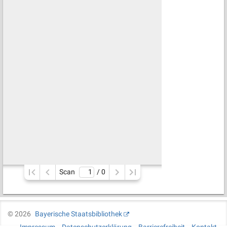
Scan
/ 
0
©
2026
Bayerische Staatsbibliothek
Impressum
Datenschutzerklärung
Barrierefreiheit
Kontakt