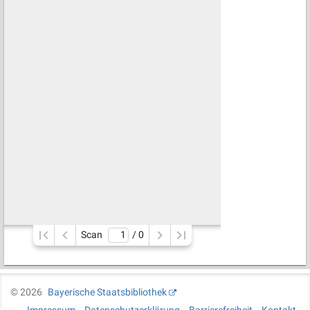
Scan
/ 
0
©
2026
Bayerische Staatsbibliothek
Impressum
Datenschutzerklärung
Barrierefreiheit
Kontakt