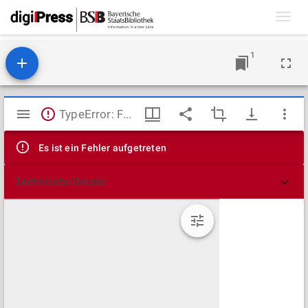
Toggl
navig
1
Mirador
TypeError: Failed to fetch
Viewer
Es ist ein Fehler aufgetreten
Technische Details