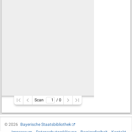
Scan
/ 
0
©
2026
Bayerische Staatsbibliothek
Impressum
Datenschutzerklärung
Barrierefreiheit
Kontakt