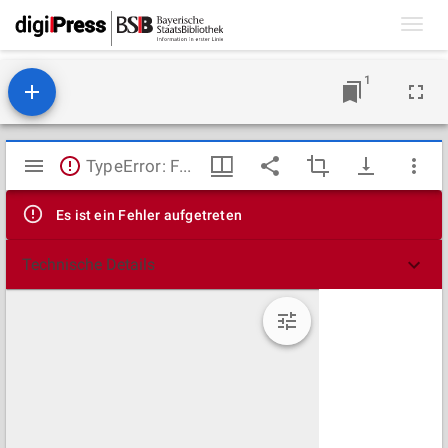
Toggl
navig
1
Mirador
TypeError: Failed to fetch
Viewer
Es ist ein Fehler aufgetreten
Technische Details