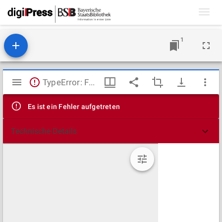
Toggl
navig
1
Mirador
TypeError: Failed to fetch
Viewer
Es ist ein Fehler aufgetreten
Technische Details