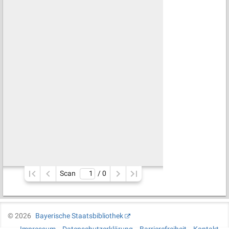
Scan
/ 
0
©
2026
Bayerische Staatsbibliothek
Impressum
Datenschutzerklärung
Barrierefreiheit
Kontakt