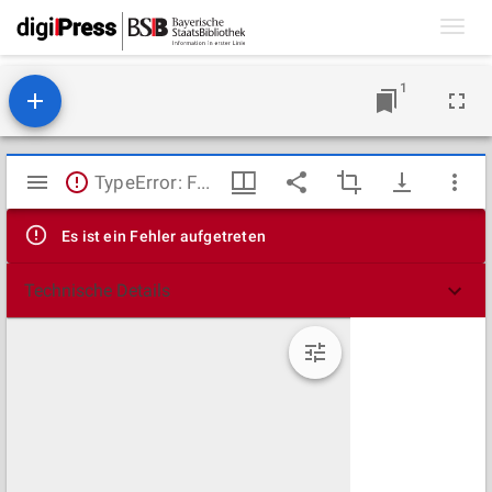
Toggl
navig
1
Mirador
TypeError: Failed to fetch
Viewer
Es ist ein Fehler aufgetreten
Technische Details