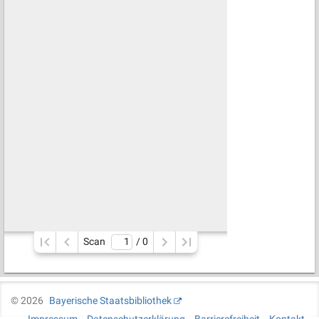
Scan
/ 
0
©
2026
Bayerische Staatsbibliothek
Impressum
Datenschutzerklärung
Barrierefreiheit
Kontakt