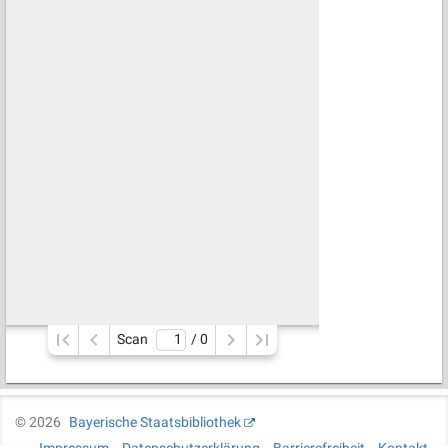
Scan
/ 
0
©
2026
Bayerische Staatsbibliothek
Impressum
Datenschutzerklärung
Barrierefreiheit
Kontakt