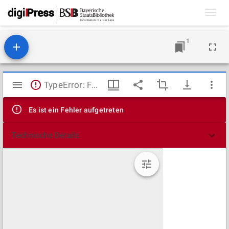
Toggl
navig
1
Mirador
TypeError: Failed to fetch
Viewer
Es ist ein Fehler aufgetreten
Technische Details