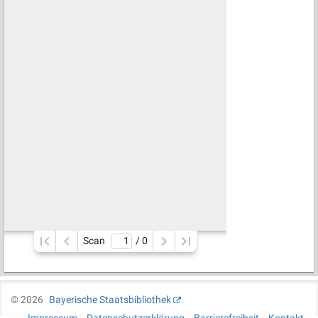
Scan
/ 
0
©
2026
Bayerische Staatsbibliothek
Impressum
Datenschutzerklärung
Barrierefreiheit
Kontakt