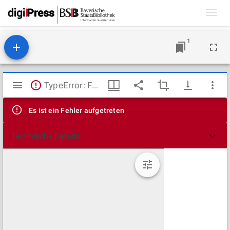
Toggl
navig
1
Mirador
TypeError: Failed to fetch
Viewer
Es ist ein Fehler aufgetreten
Technische Details