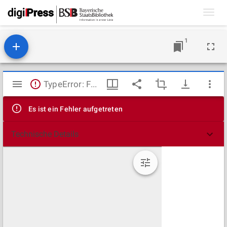
Toggl
navig
1
Mirador
TypeError: Failed to fetch
Viewer
Es ist ein Fehler aufgetreten
Technische Details