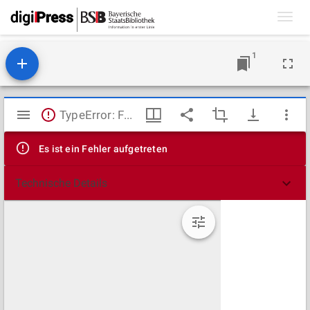
Toggl
navig
1
Mirador
TypeError: Failed to fetch
Viewer
Es ist ein Fehler aufgetreten
Technische Details