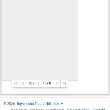
Scan
/ 
0
©
2026
Bayerische Staatsbibliothek
Impressum
Datenschutzerklärung
Barrierefreiheit
Kontakt