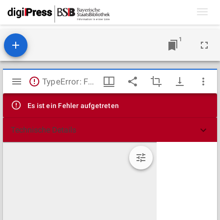
Toggl
navig
1
Mirador
TypeError: Failed to fetch
Viewer
Es ist ein Fehler aufgetreten
Technische Details