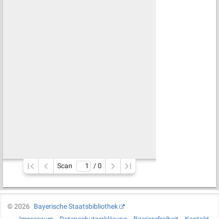
Scan
/ 
0
©
2026
Bayerische Staatsbibliothek
Impressum
Datenschutzerklärung
Barrierefreiheit
Kontakt