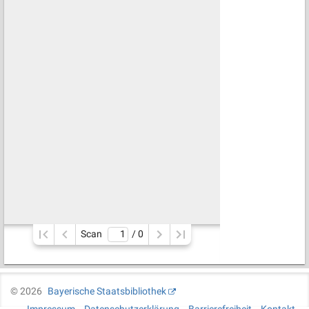
Scan
/ 
0
©
2026
Bayerische Staatsbibliothek
Impressum
Datenschutzerklärung
Barrierefreiheit
Kontakt