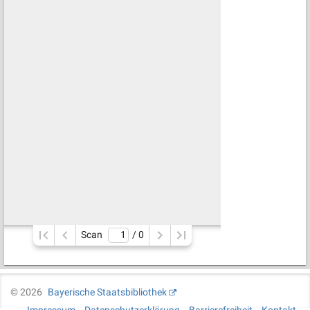
Scan
/ 
0
©
2026
Bayerische Staatsbibliothek
Impressum
Datenschutzerklärung
Barrierefreiheit
Kontakt