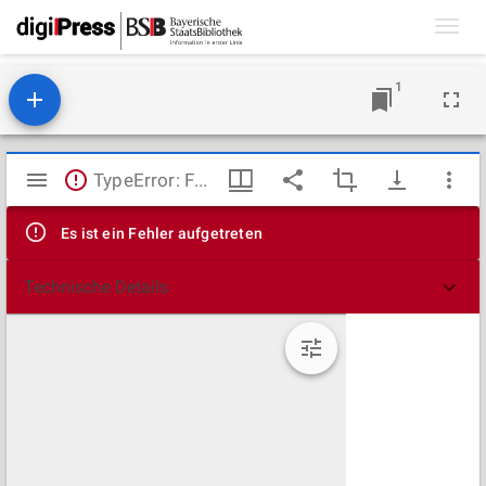
Toggl
navig
1
Mirador
TypeError: Failed to fetch
Viewer
Es ist ein Fehler aufgetreten
Technische Details