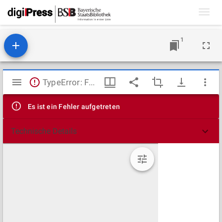
Toggl
navig
1
Mirador
TypeError: Failed to fetch
Viewer
Es ist ein Fehler aufgetreten
Technische Details