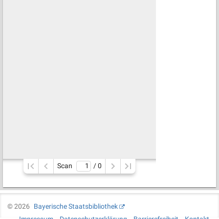
Scan
/ 
0
©
2026
Bayerische Staatsbibliothek
Impressum
Datenschutzerklärung
Barrierefreiheit
Kontakt