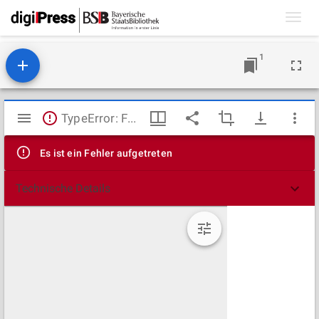
Toggl
navig
1
Mirador
TypeError: Failed to fetch
Viewer
Es ist ein Fehler aufgetreten
Technische Details