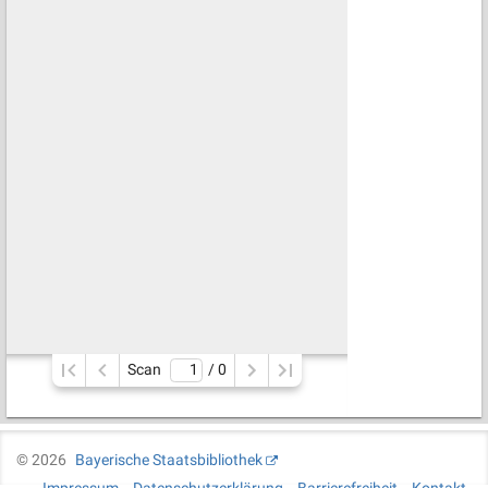
Scan
/ 
0
©
2026
Bayerische Staatsbibliothek
Impressum
Datenschutzerklärung
Barrierefreiheit
Kontakt