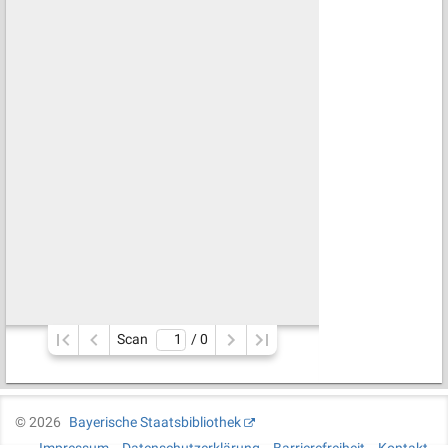
Scan
/ 
0
©
2026
Bayerische Staatsbibliothek
Impressum
Datenschutzerklärung
Barrierefreiheit
Kontakt