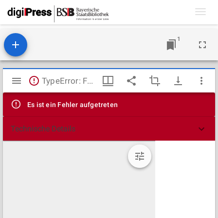
Toggl
navig
1
Mirador
TypeError: Failed to fetch
Viewer
Es ist ein Fehler aufgetreten
Technische Details