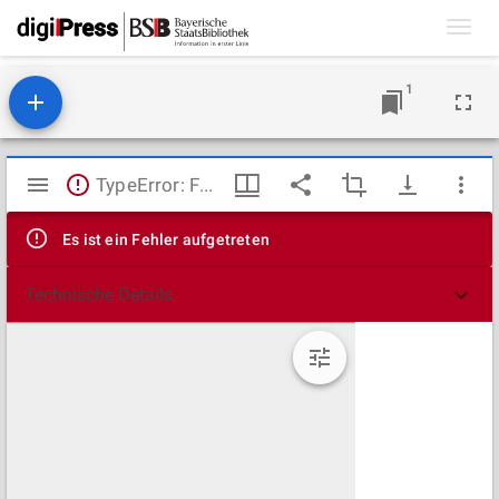
Toggl
navig
1
Mirador
TypeError: Failed to fetch
Viewer
Es ist ein Fehler aufgetreten
Technische Details