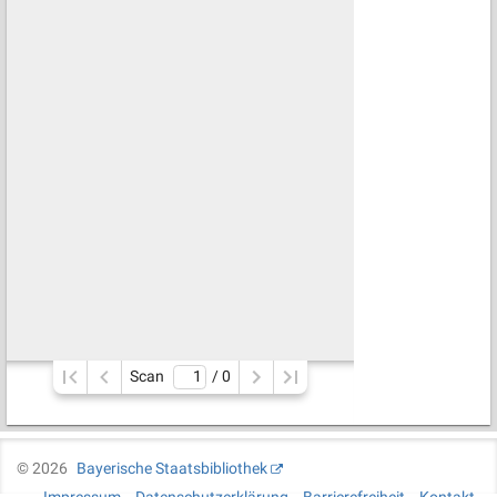
Scan
/ 
0
©
2026
Bayerische Staatsbibliothek
Impressum
Datenschutzerklärung
Barrierefreiheit
Kontakt