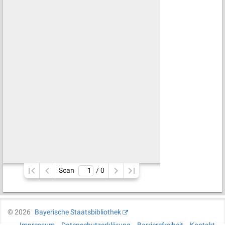
Scan
/ 
0
©
2026
Bayerische Staatsbibliothek
Impressum
Datenschutzerklärung
Barrierefreiheit
Kontakt