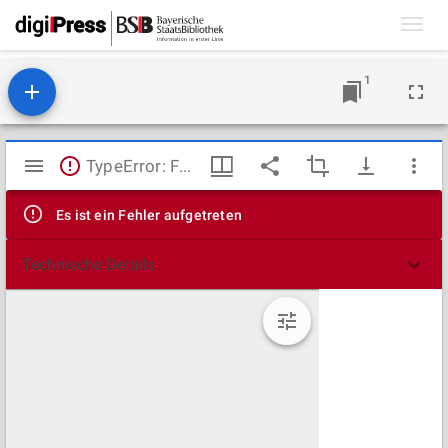
Toggl
navig
1
Mirador
TypeError: Failed to fetch
Viewer
Es ist ein Fehler aufgetreten
Technische Details