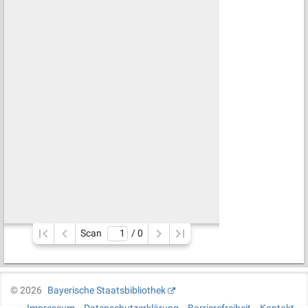
Scan
/ 
0
©
2026
Bayerische Staatsbibliothek
Impressum
Datenschutzerklärung
Barrierefreiheit
Kontakt