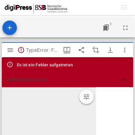
Toggl
navig
1
Mirador
TypeError: Failed to fetch
Viewer
Es ist ein Fehler aufgetreten
Technische Details