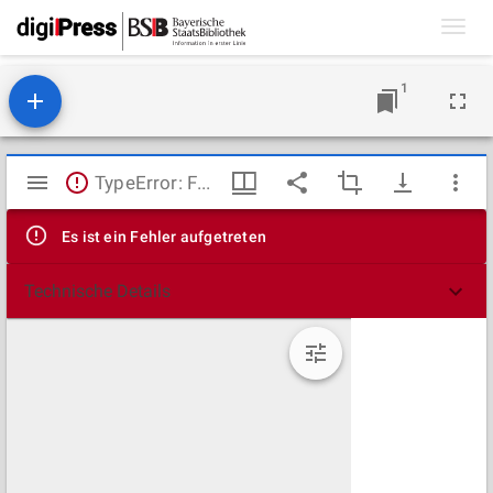
Toggl
navig
1
Mirador
TypeError: Failed to fetch
Viewer
Es ist ein Fehler aufgetreten
Technische Details