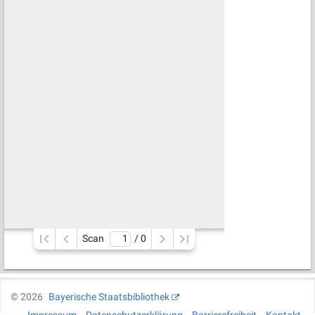
Scan
/ 
0
©
2026
Bayerische Staatsbibliothek
Impressum
Datenschutzerklärung
Barrierefreiheit
Kontakt