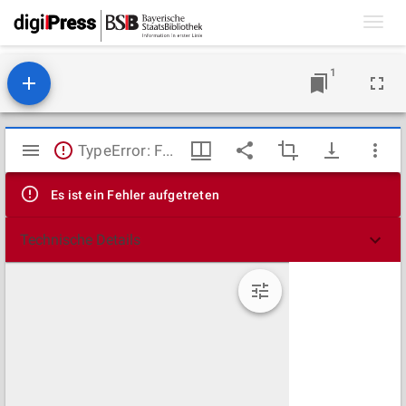
Toggl
navig
1
Mirador
TypeError: Failed to fetch
Viewer
Es ist ein Fehler aufgetreten
Technische Details