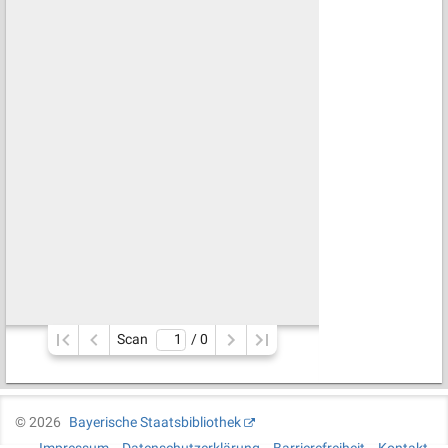
Scan
/ 
0
©
2026
Bayerische Staatsbibliothek
Impressum
Datenschutzerklärung
Barrierefreiheit
Kontakt