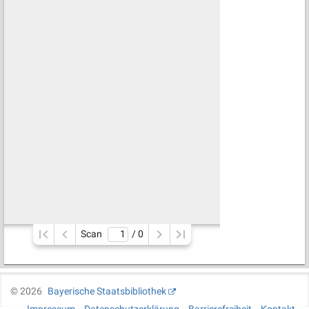
Scan
/ 
0
©
2026
Bayerische Staatsbibliothek
Impressum
Datenschutzerklärung
Barrierefreiheit
Kontakt