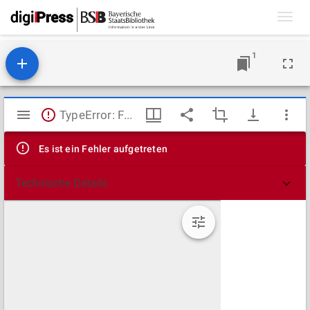
Toggl
navig
1
Mirador
TypeError: Failed to fetch
Viewer
Es ist ein Fehler aufgetreten
Technische Details