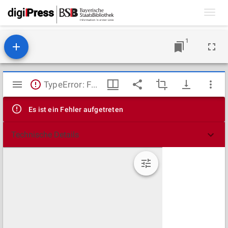
Toggl
navig
1
Mirador
TypeError: Failed to fetch
Viewer
Es ist ein Fehler aufgetreten
Technische Details