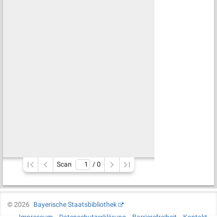
Scan
/ 
0
©
2026
Bayerische Staatsbibliothek
Impressum
Datenschutzerklärung
Barrierefreiheit
Kontakt