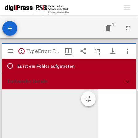
Toggl
navig
1
Mirador
TypeError: Failed to fetch
Viewer
Es ist ein Fehler aufgetreten
Technische Details