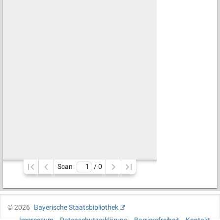
Scan
/ 
0
©
2026
Bayerische Staatsbibliothek
Impressum
Datenschutzerklärung
Barrierefreiheit
Kontakt