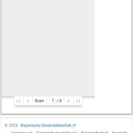
Scan
/ 
0
©
2026
Bayerische Staatsbibliothek
Impressum
Datenschutzerklärung
Barrierefreiheit
Kontakt