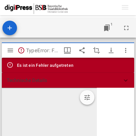
Toggl
navig
1
Mirador
TypeError: Failed to fetch
Viewer
Es ist ein Fehler aufgetreten
Technische Details