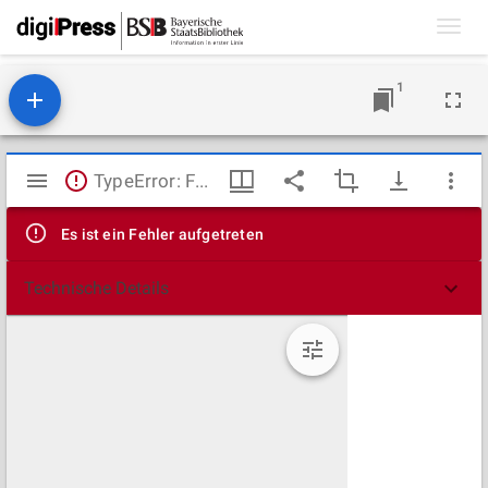
Toggl
navig
1
Mirador
TypeError: Failed to fetch
Viewer
Es ist ein Fehler aufgetreten
Technische Details