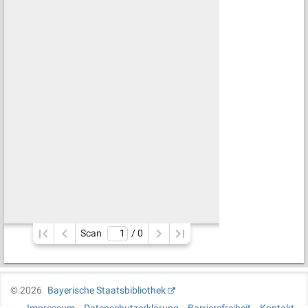
Scan
/ 
0
©
2026
Bayerische Staatsbibliothek
Impressum
Datenschutzerklärung
Barrierefreiheit
Kontakt