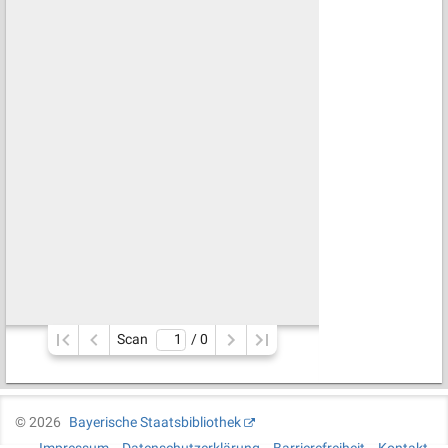
Scan
/ 
0
©
2026
Bayerische Staatsbibliothek
Impressum
Datenschutzerklärung
Barrierefreiheit
Kontakt