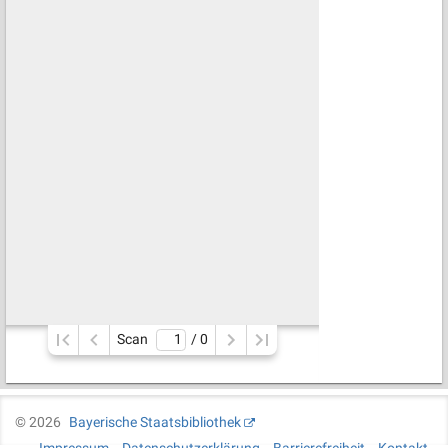
Scan
/ 
0
©
2026
Bayerische Staatsbibliothek
Impressum
Datenschutzerklärung
Barrierefreiheit
Kontakt