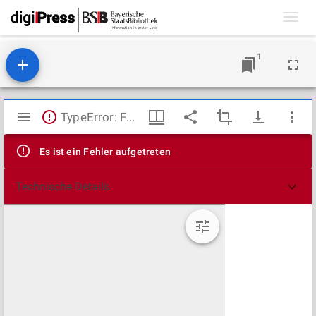
Toggl
navig
1
Mirador
TypeError: Failed to fetch
Viewer
Es ist ein Fehler aufgetreten
Technische Details