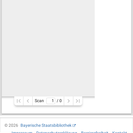
Scan
/ 
0
©
2026
Bayerische Staatsbibliothek
Impressum
Datenschutzerklärung
Barrierefreiheit
Kontakt