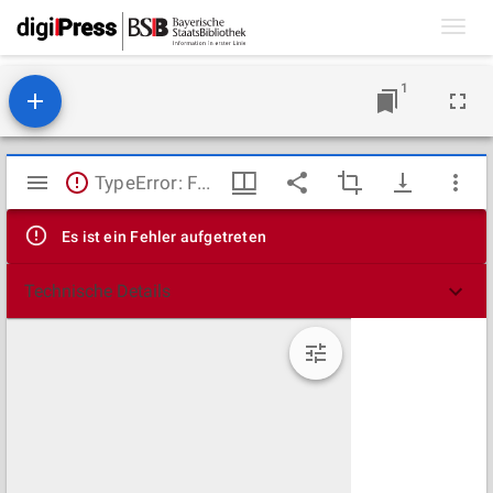
Toggl
navig
1
Mirador
TypeError: Failed to fetch
Viewer
Es ist ein Fehler aufgetreten
Technische Details