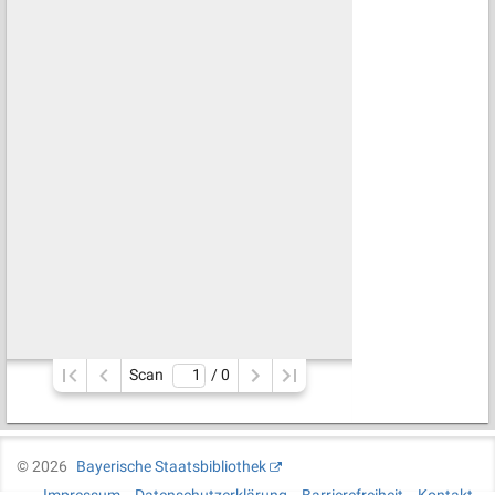
Scan
/ 
0
©
2026
Bayerische Staatsbibliothek
Impressum
Datenschutzerklärung
Barrierefreiheit
Kontakt