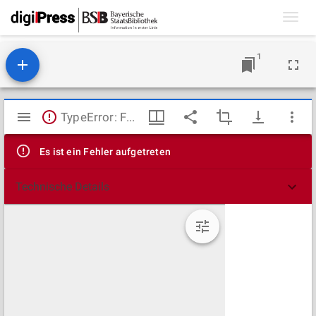
Toggl
navig
1
Mirador
TypeError: Failed to fetch
Viewer
Es ist ein Fehler aufgetreten
Technische Details