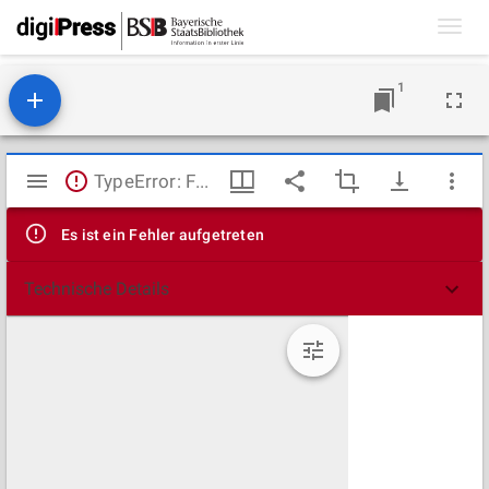
Toggl
navig
1
Mirador
TypeError: Failed to fetch
Viewer
Es ist ein Fehler aufgetreten
Technische Details