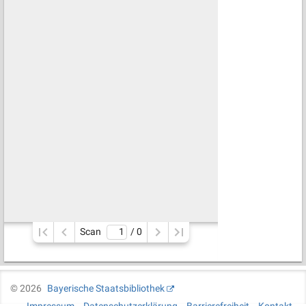
Scan
/ 
0
©
2026
Bayerische Staatsbibliothek
Impressum
Datenschutzerklärung
Barrierefreiheit
Kontakt