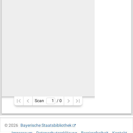
Scan
/ 
0
©
2026
Bayerische Staatsbibliothek
Impressum
Datenschutzerklärung
Barrierefreiheit
Kontakt