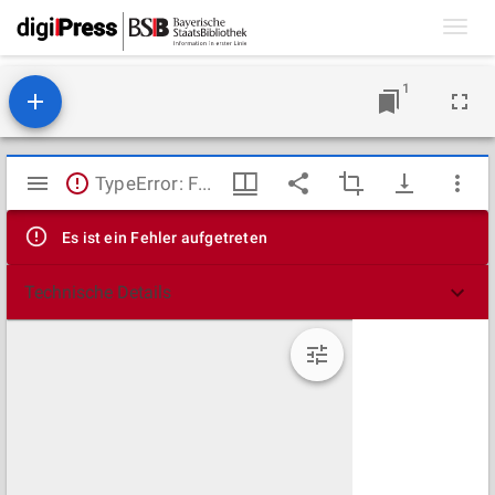
Toggl
navig
1
Mirador
TypeError: Failed to fetch
Viewer
Es ist ein Fehler aufgetreten
Technische Details